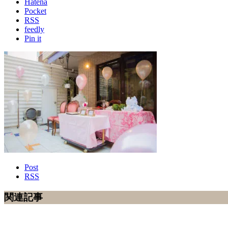
Hatena
Pocket
RSS
feedly
Pin it
Post
RSS
関連記事