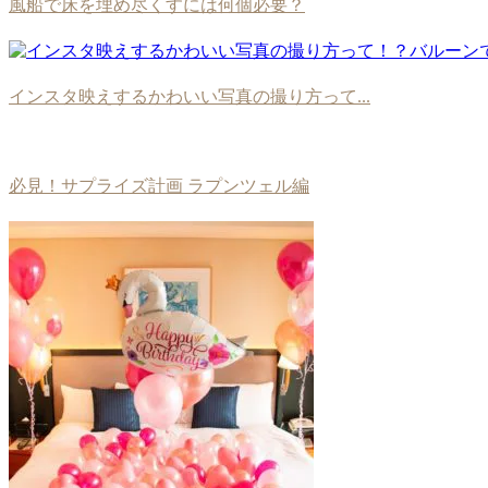
風船で床を埋め尽くすには何個必要？
インスタ映えするかわいい写真の撮り方って...
必見！サプライズ計画 ラプンツェル編