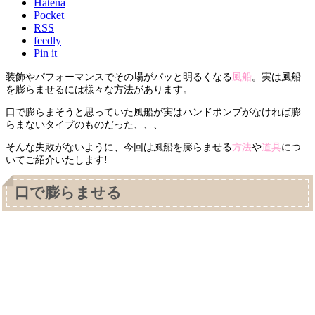
Hatena
Pocket
RSS
feedly
Pin it
装飾やパフォーマンスでその場がパッと明るくなる
風船
。実は風船
を膨らませるには様々な方法があります。
口で膨らまそうと思っていた風船が実はハンドポンプがなければ膨
らまないタイプのものだった、、、
そんな失敗がないように、今回は風船を膨らませる
方法
や
道具
につ
いてご紹介いたします!
口で膨らませる