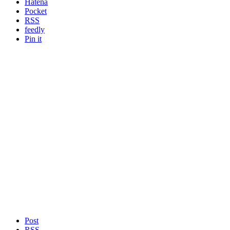
Hatena
Pocket
RSS
feedly
Pin it
Post
RSS