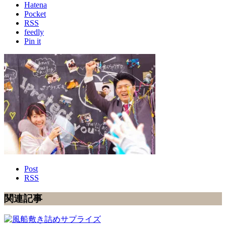
Hatena
Pocket
RSS
feedly
Pin it
Post
RSS
関連記事