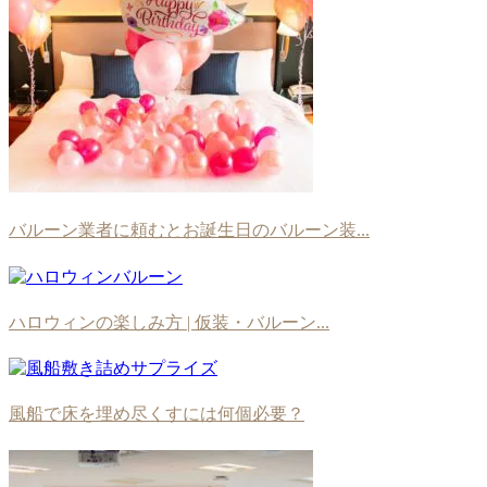
バルーン業者に頼むとお誕生日のバルーン装...
ハロウィンの楽しみ方 | 仮装・バルーン...
風船で床を埋め尽くすには何個必要？