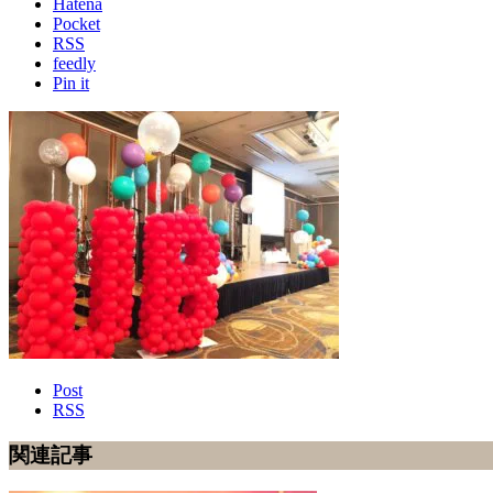
Hatena
Pocket
RSS
feedly
Pin it
Post
RSS
関連記事