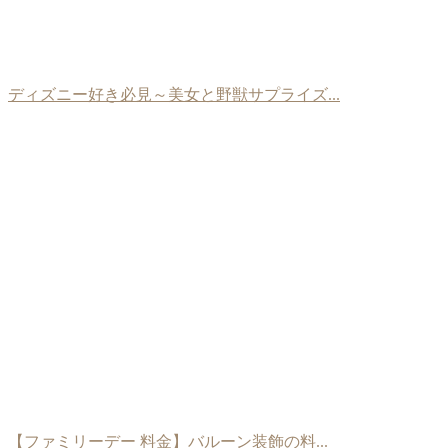
ディズニー好き必見～美女と野獣サプライズ...
【ファミリーデー 料金】バルーン装飾の料...