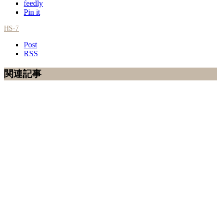
feedly
Pin it
HS-7
Post
RSS
関連記事