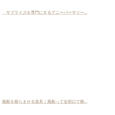
サプライズを専門にするアニーバーサリー...
風船を膨らませる道具｜風船って全部口で膨...