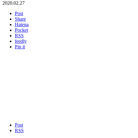
2020.02.27
Post
Share
Hatena
Pocket
RSS
feedly
Pin it
Post
RSS