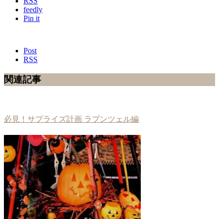
RSS
feedly
Pin it
Post
RSS
関連記事
必見！サプライズ計画 ラプンツェル編