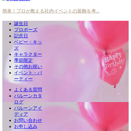
簡単！プロが教える社内イベントの装飾を考...
誕生日
プロポーズ
記念日
ベビー・キッ
ズ
キャラクター
季節限定
その他お祝い
イベント・パ
ーティー
よくある質問
バルーンカタ
ログ
バルーンアイ
ディア
お問い合わせ
お申し込み