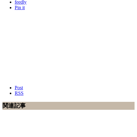
feedly
Pin it
Post
RSS
関連記事