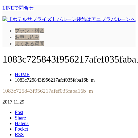
LINEで問合せ
プラン・料金
お申し込み
よくある質問
1083c725843f956217afef035fab
HOME
1083c725843f956217afef035faba16b_m
1083c725843f956217afef035faba16b_m
2017.11.29
Post
Share
Hatena
Pocket
RSS