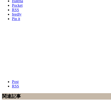
Hatena
Pocket
RSS
feedly
Pin it
Post
RSS
関連記事