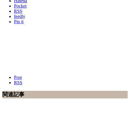
Hatena
Pocket
RSS
feedly
Pin it
Post
RSS
関連記事