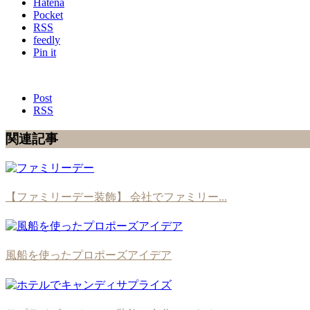
Hatena
Pocket
RSS
feedly
Pin it
Post
RSS
関連記事
【ファミリーデー装飾】 会社でファミリー...
風船を使ったプロポーズアイデア