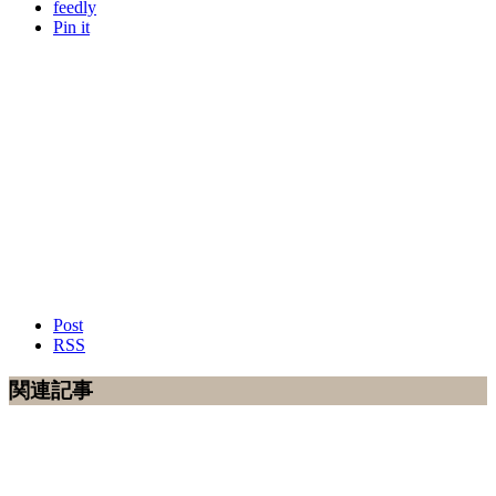
feedly
Pin it
Post
RSS
関連記事