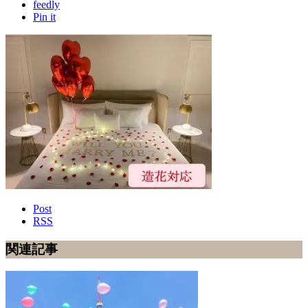
feedly
Pin it
Post
RSS
関連記事