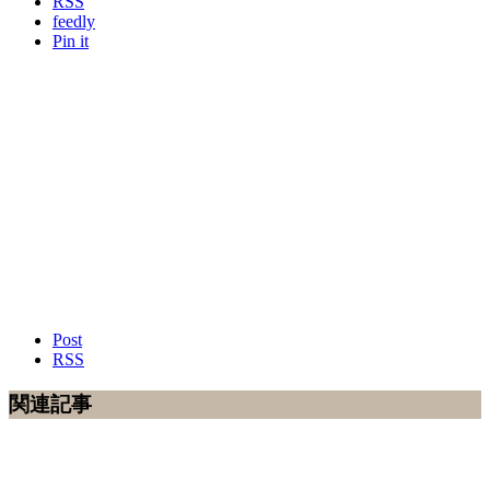
RSS
feedly
Pin it
Post
RSS
関連記事