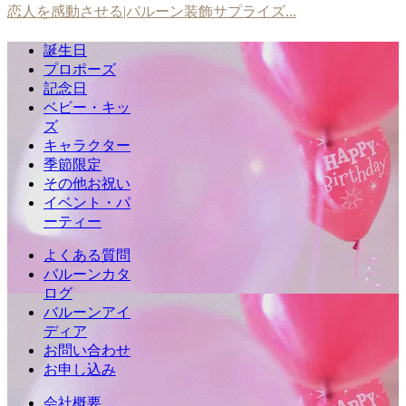
恋人を感動させる|バルーン装飾サプライズ...
誕生日
プロポーズ
記念日
ベビー・キッ
ズ
キャラクター
季節限定
その他お祝い
イベント・パ
ーティー
よくある質問
バルーンカタ
ログ
バルーンアイ
ディア
お問い合わせ
お申し込み
会社概要