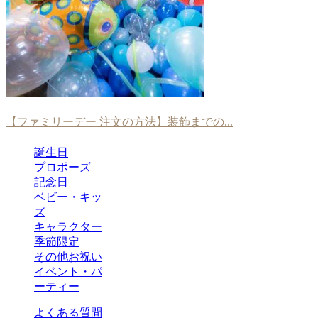
【ファミリーデー 注文の方法】装飾までの...
誕生日
プロポーズ
記念日
ベビー・キッ
ズ
キャラクター
季節限定
その他お祝い
イベント・パ
ーティー
よくある質問