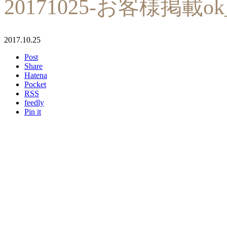
20171025-お客様掲載ok_
2017.10.25
Post
Share
Hatena
Pocket
RSS
feedly
Pin it