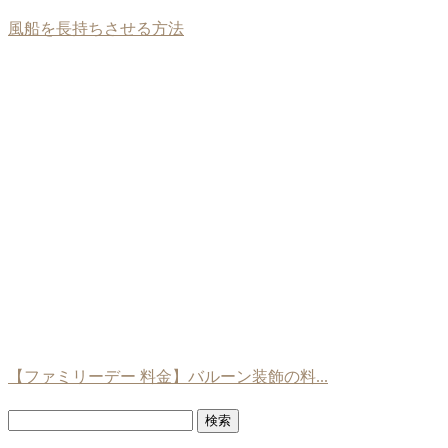
風船を長持ちさせる方法
【ファミリーデー 料金】バルーン装飾の料...
検
索: