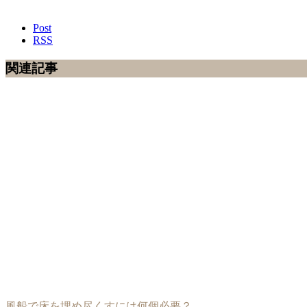
Post
RSS
関連記事
風船で床を埋め尽くすには何個必要？