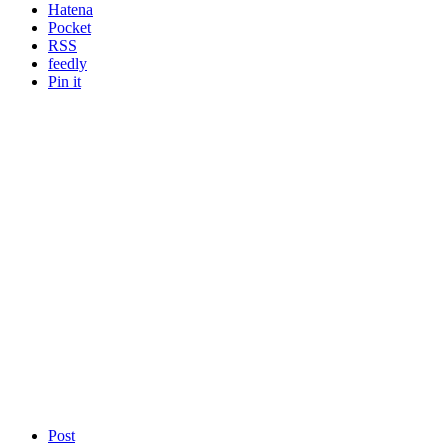
Hatena
Pocket
RSS
feedly
Pin it
Post