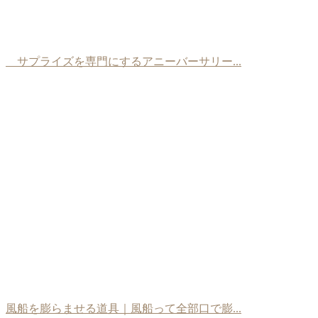
サプライズを専門にするアニーバーサリー...
風船を膨らませる道具｜風船って全部口で膨...