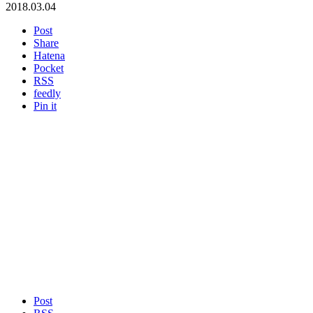
2018.03.04
Post
Share
Hatena
Pocket
RSS
feedly
Pin it
Post