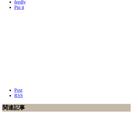
feedly
Pin it
Post
RSS
関連記事