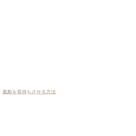
風船を長持ちさせる方法