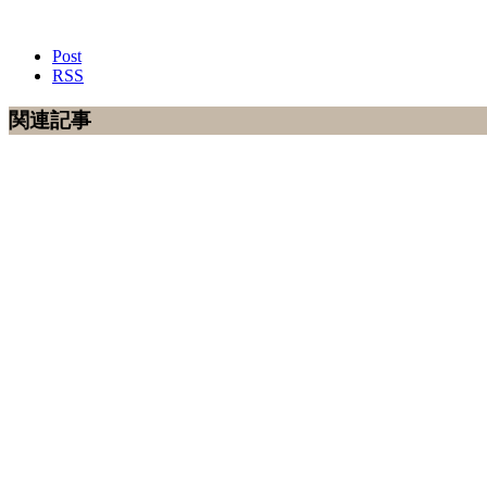
Post
RSS
関連記事