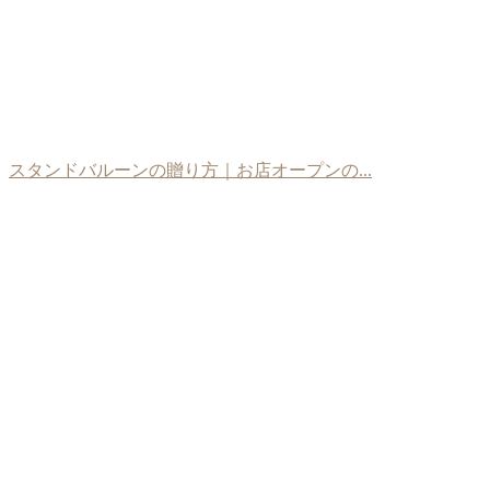
スタンドバルーンの贈り方｜お店オープンの...