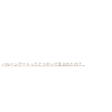
バルーンアートってどうやって生まれたの？...