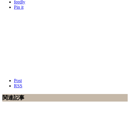
feedly
Pin it
Post
RSS
関連記事